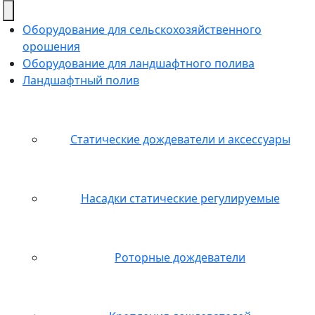
Skip
to
Оборудование для сельскохозяйственного
content
орошения
Оборудование для ландшафтного полива
Ландшафтный полив
Статические дождеватели и аксессуары
Насадки статические регулируемые
Роторные дождеватели