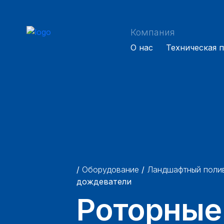
Skip
to
content
Компания
О нас
Техническая 
/
Оборудование
/
Ландшафтный поли
дождеватели
Роторные