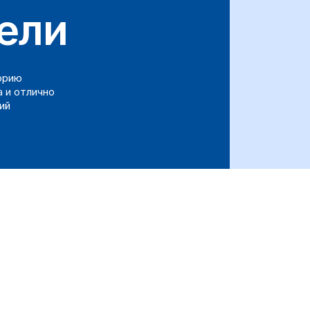
ели
орию
 и отлично
ий