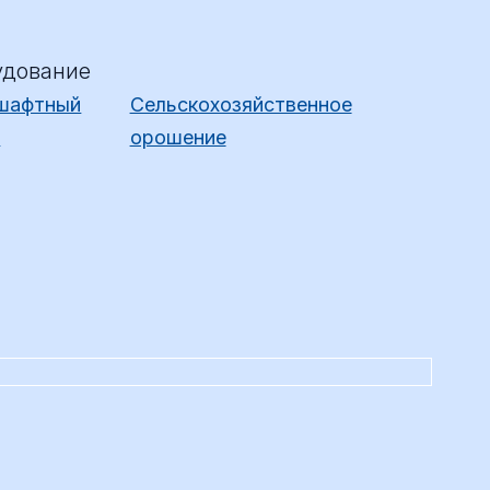
удование
шафтный
Сельскохозяйственное
в
орошение