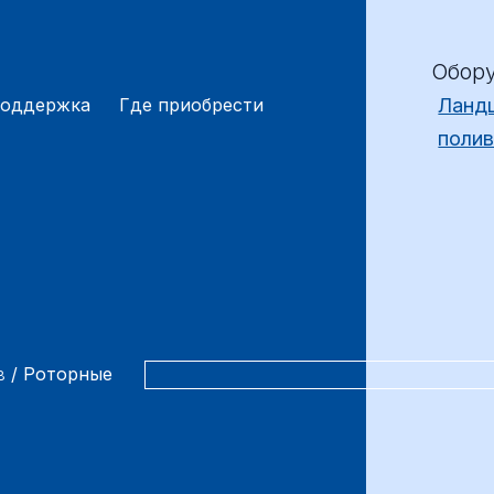
Обор
поддержка
Где приобрести
Ланд
поли
в
/ Роторные